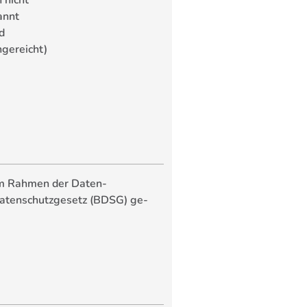
 nicht
annt
d
gereicht)
im Rahmen der Daten­
ten­schutz­gesetz (BDSG) ge­