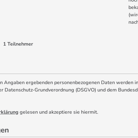
noch
bek
(wir
nach
1 Teilnehmer
nden Angaben ergebenden personen­bezogenen Daten werden 
er Daten­schutz-Grund­verordnung (DSGVO) und dem Bundes­da
rklärung
gelesen und akzeptiere sie hiermit.
gen