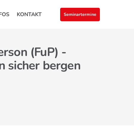
FOS
KONTAKT
Seminartermine
rson (FuP) -
n sicher bergen